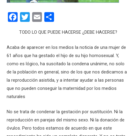
F
T
E
C
a
wi
m
o
TODO LO QUE PUEDE HACERSE ¿DEBE HACERSE?
ce
tt
ail
m
b
er
p
Acaba de aparecer en los medios la noticia de una mujer de
o
ar
61 años que ha gestado el hijo de su hijo homosexual. Y,
o
tir
como es lógico, ha suscitado la condena unánime, no solo
de la población en general, sino de los que nos dedicamos a
k
la reproducción asistida, y a intentar ayudar a las personas
que no pueden conseguir la maternidad por los medios
naturales
No se trata de condenar la gestación por sustitución. Ni la
reproducción en parejas del mismo sexo. Ni la donación de
óvulos. Pero todos estamos de acuerdo en que este