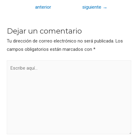
b
er
p
de
anterior
siguiente
→
o
ar
entradas
o
tir
k
Dejar un comentario
Tu dirección de correo electrónico no será publicada.
Los
campos obligatorios están marcados con
*
Escribe
aquí...