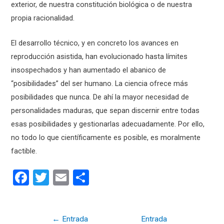
exterior, de nuestra constitución biológica o de nuestra
propia racionalidad.
El desarrollo técnico, y en concreto los avances en
reproducción asistida, han evolucionado hasta límites
insospechados y han aumentado el abanico de
“posibilidades” del ser humano. La ciencia ofrece más
posibilidades que nunca. De ahí la mayor necesidad de
personalidades maduras, que sepan discernir entre todas
esas posibilidades y gestionarlas adecuadamente. Por ello,
no todo lo que científicamente es posible, es moralmente
factible.
F
T
E
C
a
wi
m
o
ce
tt
ail
m
Navegación
←
Entrada
Entrada