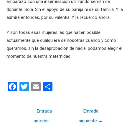
embarazo con una inseminación utilizando semen de
donante. Sola. Sin el apoyo de su pareja ni de su familia. Y la
admiré entonces, por su valentía. Y la recuerdo ahora.
Y son todas esas mujeres las que hacen posible
actualmente que cualquiera de nosotras cuando y como
queramos, sin la desaprobación de nadie, podamos elegir el
momento de nuestra maternidad.
F
T
E
C
a
wi
m
o
ce
tt
ail
m
Navegación
←
Entrada
Entrada
b
er
p
de
anterior
siguiente
→
o
ar
entradas