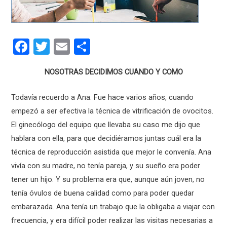
F
T
E
C
a
wi
m
o
NOSOTRAS DECIDIMOS CUANDO Y COMO
ce
tt
ail
m
b
er
p
Todavía recuerdo a Ana. Fue hace varios años, cuando
o
ar
empezó a ser efectiva la técnica de vitrificación de ovocitos.
o
tir
El ginecólogo del equipo que llevaba su caso me dijo que
hablara con ella, para que decidiéramos juntas cuál era la
k
técnica de reproducción asistida que mejor le convenía. Ana
vivía con su madre, no tenía pareja, y su sueño era poder
tener un hijo. Y su problema era que, aunque aún joven, no
tenía óvulos de buena calidad como para poder quedar
embarazada. Ana tenía un trabajo que la obligaba a viajar con
frecuencia, y era difícil poder realizar las visitas necesarias a