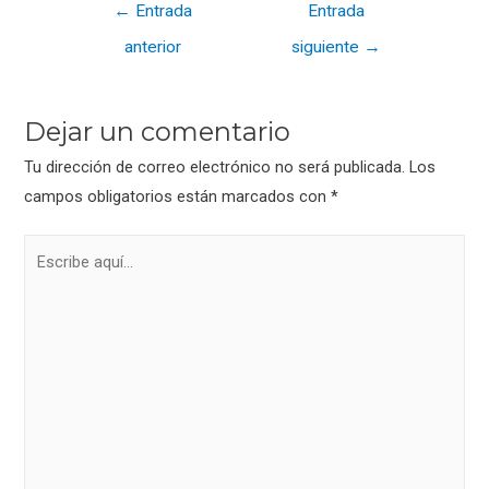
Navegación
←
Entrada
Entrada
b
er
p
de
anterior
siguiente
→
o
ar
entradas
o
tir
k
Dejar un comentario
Tu dirección de correo electrónico no será publicada.
Los
campos obligatorios están marcados con
*
Escribe
aquí...