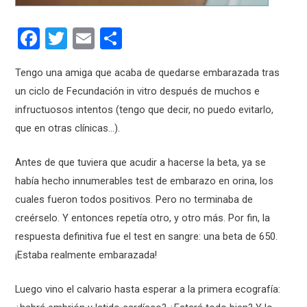
F
T
E
C
a
wi
m
o
Tengo una amiga que acaba de quedarse embarazada tras
ce
tt
ail
m
un ciclo de Fecundación in vitro después de muchos e
b
er
p
infructuosos intentos (tengo que decir, no puedo evitarlo,
o
ar
que en otras clínicas…).
o
tir
Antes de que tuviera que acudir a hacerse la beta, ya se
k
había hecho innumerables test de embarazo en orina, los
cuales fueron todos positivos. Pero no terminaba de
creérselo. Y entonces repetía otro, y otro más. Por fin, la
respuesta definitiva fue el test en sangre: una beta de 650.
¡Estaba realmente embarazada!
Luego vino el calvario hasta esperar a la primera ecografía: