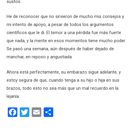
sustos.
He de reconocer que no sirvieron de mucho mis consejos y
mi intento de apoyo, a pesar de todos los argumentos
científicos que le di. El temor a una pérdida fue más fuerte
que nada, y la mente en esos momentos tiene mucho poder.
Se pasó una semana, aún después de haber dejado de
manchar, en reposo y angustiada.
Ahora está perfectamente, su embarazo sigue adelante, y
estoy segura de que, cuando tenga a su hijo o hija en sus
brazos, todo esto no sea más que un mal recuerdo en la
lejanía.
F
T
E
C
a
wi
m
o
ce
tt
ail
m